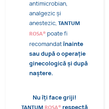
antimicrobian,
analgezic și
anestezic,
TANTUM
poate fi
ROSA®
recomandat
înainte
sau după o operație
ginecologică și după
naștere.
Nu îți face griji!
respectă
TANTUM
ROSA®