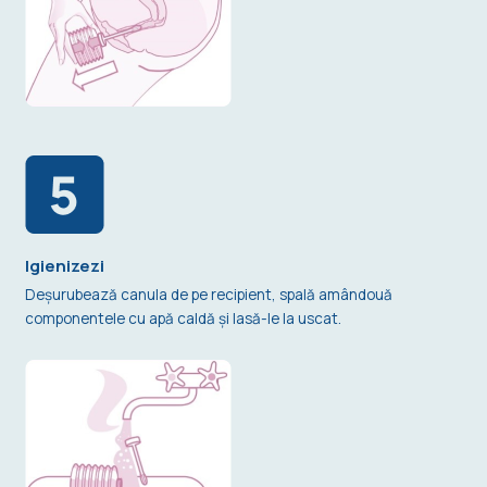
Igienizezi
Deşurubează canula de pe recipient, spală amândouă
componentele cu apă caldă şi lasă-le la uscat.