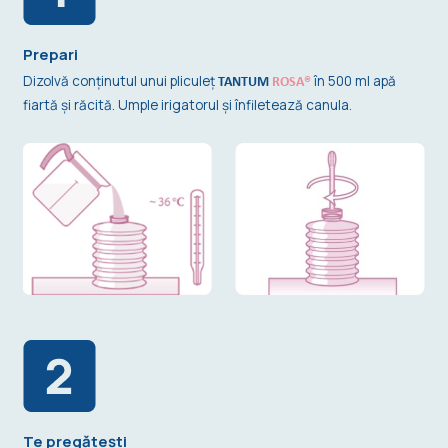
Prepari
Dizolvă conținutul unui pliculeț
în 500 ml apă
TANTUM
ROSA®
fiartă și răcită. Umple irigatorul și înfiletează canula.
Te pregătești