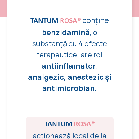
conține
TANTUM
ROSA®
benzidamină
, o
substanță cu 4 efecte
terapeutice: are rol
antiinflamator,
analgezic, anestezic și
antimicrobian.
TANTUM
ROSA®
acționează local de la