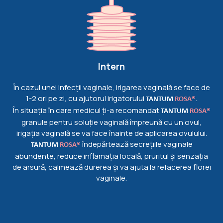
Intern
În cazul unei infecții vaginale, irigarea vaginală se face de
1-2 ori pe zi, cu ajutorul irigatorului
.
TANTUM
ROSA®
În situația în care medicul ți-a recomandat
TANTUM
ROSA®
granule pentru soluție vaginală împreună cu un ovul,
irigația vaginală se va face înainte de aplicarea ovulului.
îndepărtează secrețiile vaginale
TANTUM
ROSA®
abundente, reduce inflamația locală, pruritul și senzația
de arsură, calmează durerea și va ajuta la refacerea florei
vaginale.